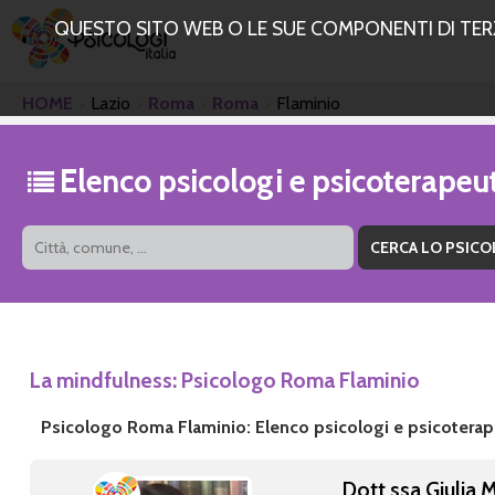
QUESTO SITO WEB O LE SUE COMPONENTI DI TERZE
HOME
Lazio
Roma
Roma
Flaminio
Elenco psicologi e psicoterape
La mindfulness: Psicologo Roma Flaminio
Psicologo Roma Flaminio: Elenco psicologi e psicoterap
Dott.ssa Giulia 