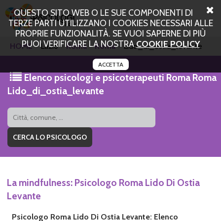
QUESTO SITO WEB O LE SUE COMPONENTI DI
TERZE PARTI UTILIZZANO I COOKIES NECESSARI ALLE
PROPRIE FUNZIONALITÀ. SE VUOI SAPERNE DI PIÙ
PUOI VERIFICARE LA NOSTRA
COOKIE POLICY
HOME
Lazio
Roma
Roma
Lido_di_ostia_levante
ACCETTA
Elenco psicologi e psicoterapeuti Roma Roma
Lido_di_ostia_levante
La mindfulness: Psicologo Roma Lido Di Ostia
Levante
Psicologo Roma Lido Di Ostia Levante: Elenco