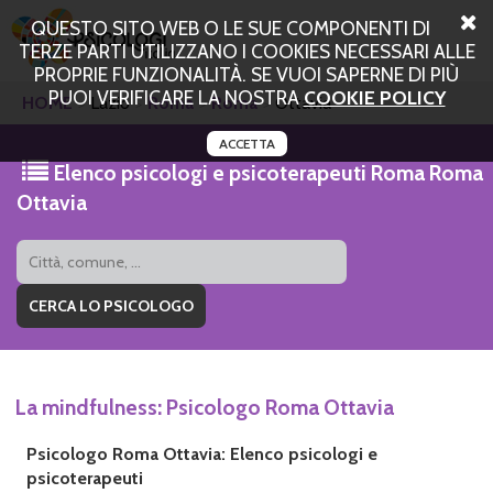
QUESTO SITO WEB O LE SUE COMPONENTI DI
TERZE PARTI UTILIZZANO I COOKIES NECESSARI ALLE
PROPRIE FUNZIONALITÀ. SE VUOI SAPERNE DI PIÙ
PUOI VERIFICARE LA NOSTRA
COOKIE POLICY
HOME
Lazio
Roma
Roma
Ottavia
ACCETTA
Elenco psicologi e psicoterapeuti Roma Roma
Ottavia
La mindfulness: Psicologo Roma Ottavia
Psicologo Roma Ottavia: Elenco psicologi e
psicoterapeuti