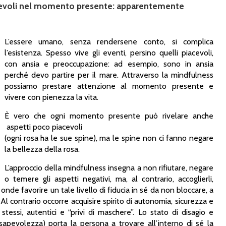
nsapevoli nel momento presente: apparentemente
L’essere umano, senza rendersene conto, si complica
l’esistenza. Spesso vive gli eventi, persino quelli piacevoli,
con ansia e preoccupazione: ad esempio, sono in ansia
perché devo partire per il mare. Attraverso la mindfulness
possiamo prestare attenzione al momento presente e
vivere con pienezza la vita.
È vero che ogni momento presente può rivelare anche
aspetti poco piacevoli
(ogni rosa ha le sue spine), ma le spine non ci fanno negare
la bellezza della rosa.
L’approccio della mindfulness insegna a non rifiutare, negare
o temere gli aspetti negativi, ma, al contrario, accoglierli,
onde favorire un tale livello di fiducia in sé da non bloccare, a
 Al contrario occorre acquisire spirito di autonomia, sicurezza e
tessi, autentici e “privi di maschere”. Lo stato di disagio e
sapevolezza) porta la persona a trovare all’interno di sé la