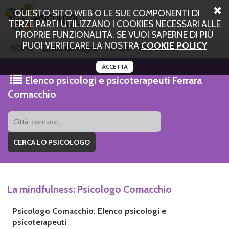
QUESTO SITO WEB O LE SUE COMPONENTI DI
TERZE PARTI UTILIZZANO I COOKIES NECESSARI ALLE
PROPRIE FUNZIONALITÀ. SE VUOI SAPERNE DI PIÙ
PUOI VERIFICARE LA NOSTRA
COOKIE POLICY
HOME
Emilia Romagna
Ferrara
Comacchio
ACCETTA
Elenco psicologi e psicoterapeuti Ferrara
Comacchio
La mindfulness: Psicologo Comacchio
Psicologo Comacchio: Elenco psicologi e
psicoterapeuti