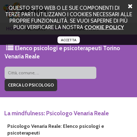
QUESTO SITO WEB O LE SUE COMPONENTI DI
TERZE PARTI UTILIZZANO I COOKIES NECESSARI ALLE
PROPRIE FUNZIONALITÀ. SE VUOI SAPERNE DI PIÙ
PUOI VERIFICARE LA NOSTRA
COOKIE POLICY
HOME
Piemonte
Torino
Venaria Reale
ACCETTA
Elenco psicologi e psicoterapeuti Torino
Venaria Reale
La mindfulness: Psicologo Venaria Reale
Psicologo Venaria Reale: Elenco psicologi e
psicoterapeuti