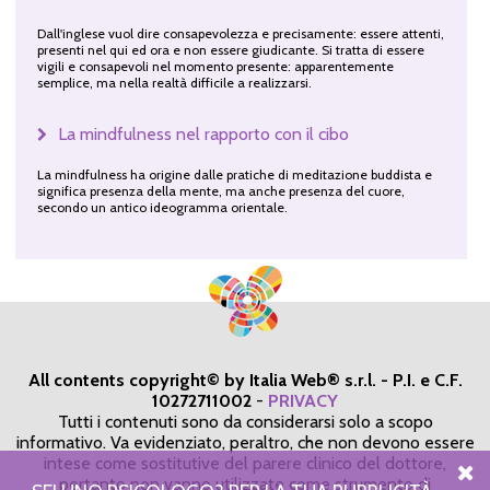
Dall'inglese vuol dire consapevolezza e precisamente: essere attenti,
presenti nel qui ed ora e non essere giudicante. Si tratta di essere
vigili e consapevoli nel momento presente: apparentemente
semplice, ma nella realtà difficile a realizzarsi.
La mindfulness nel rapporto con il cibo
La mindfulness ha origine dalle pratiche di meditazione buddista e
significa presenza della mente, ma anche presenza del cuore,
secondo un antico ideogramma orientale.
All contents copyright© by Italia Web® s.r.l. - P.I. e C.F.
10272711002
-
PRIVACY
Tutti i contenuti sono da considerarsi solo a scopo
informativo. Va evidenziato, peraltro, che non devono essere
intese come sostitutive del parere clinico del dottore,
pertanto non vanno utilizzate come strumento di