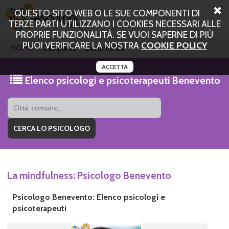
QUESTO SITO WEB O LE SUE COMPONENTI DI
TERZE PARTI UTILIZZANO I COOKIES NECESSARI ALLE
PROPRIE FUNZIONALITÀ. SE VUOI SAPERNE DI PIÙ
PUOI VERIFICARE LA NOSTRA
COOKIE POLICY
HOME
Campania
Benevento
ACCETTA
Elenco psicologi e psicoterapeuti Benevento
La mindfulness: Psicologo Benevento
Psicologo Benevento: Elenco psicologi e
psicoterapeuti