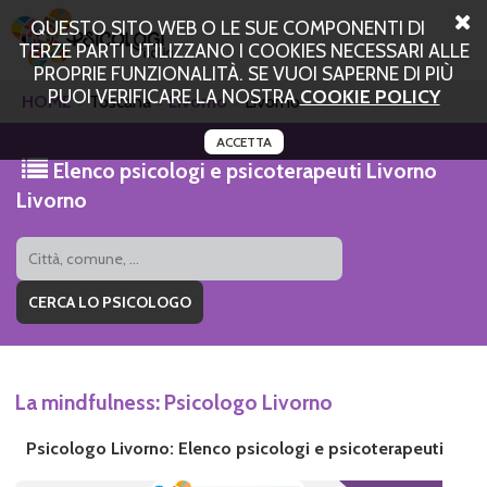
QUESTO SITO WEB O LE SUE COMPONENTI DI
TERZE PARTI UTILIZZANO I COOKIES NECESSARI ALLE
PROPRIE FUNZIONALITÀ. SE VUOI SAPERNE DI PIÙ
PUOI VERIFICARE LA NOSTRA
COOKIE POLICY
HOME
Toscana
Livorno
Livorno
ACCETTA
Elenco psicologi e psicoterapeuti Livorno
Livorno
La mindfulness: Psicologo Livorno
Psicologo Livorno: Elenco psicologi e psicoterapeuti