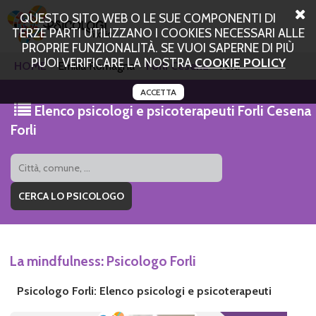
QUESTO SITO WEB O LE SUE COMPONENTI DI
TERZE PARTI UTILIZZANO I COOKIES NECESSARI ALLE
PROPRIE FUNZIONALITÀ. SE VUOI SAPERNE DI PIÙ
PUOI VERIFICARE LA NOSTRA
COOKIE POLICY
HOME
Emilia Romagna
Forli Cesena
Forli
ACCETTA
Elenco psicologi e psicoterapeuti Forli Cesena
Forli
La mindfulness: Psicologo Forli
Psicologo Forli: Elenco psicologi e psicoterapeuti