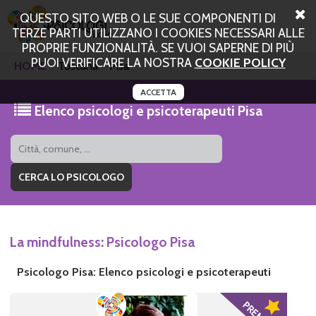
QUESTO SITO WEB O LE SUE COMPONENTI DI
TERZE PARTI UTILIZZANO I COOKIES NECESSARI ALLE
PROPRIE FUNZIONALITÀ. SE VUOI SAPERNE DI PIÙ
PUOI VERIFICARE LA NOSTRA
COOKIE POLICY
HOME
Toscana
Pisa
ACCETTA
Elenco psicologi e psicoterapeuti Pisa
La mindfulness: Psicologo Pisa
Psicologo Pisa: Elenco psicologi e psicoterapeuti