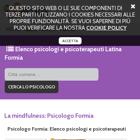
QUESTO SITO WEB O LE SUE COMPONENTI DI
TERZE PARTI UTILIZZANO I COOKIES NECESSARI ALLE
PROPRIE FUNZIONALITÀ. SE VUOI SAPERNE DI PIÙ
PUOI VERIFICARE LA NOSTRA
COOKIE POLICY
HOME
Lazio
Latina
Formia
ACCETTA
Elenco psicologi e psicoterapeuti Latina
Formia
La mindfulness: Psicologo Formia
Psicologo Formia: Elenco psicologi e psicoterapeuti