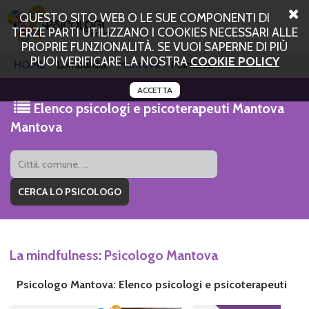
QUESTO SITO WEB O LE SUE COMPONENTI DI
TERZE PARTI UTILIZZANO I COOKIES NECESSARI ALLE
PROPRIE FUNZIONALITÀ. SE VUOI SAPERNE DI PIÙ
PUOI VERIFICARE LA NOSTRA
COOKIE POLICY
HOME
Lombardia
Mantova
Mantova
ACCETTA
Elenco psicologi e psicoterapeuti Mantova
Mantova
La mindfulness: Psicologo Mantova
Psicologo Mantova: Elenco psicologi e psicoterapeuti